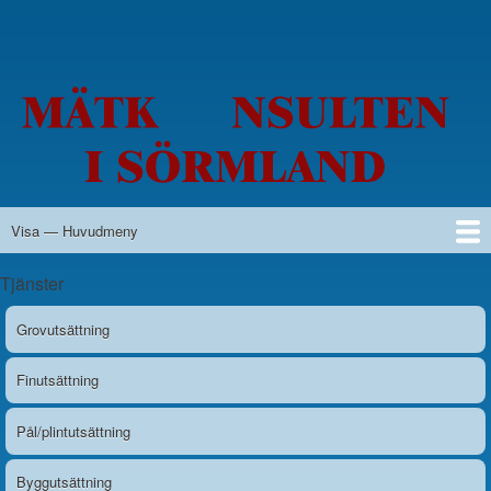
Hoppa
till
huvudinnehåll
Visa — Huvudmeny
Huvudmeny
Hem
Tjänster
Grovutsättning
Finutsättning
Pål/plintutsättning
Byggutsättning