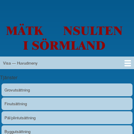
Hoppa
till
huvudinnehåll
Visa — Huvudmeny
Huvudmeny
Hem
Tjänster
Grovutsättning
Finutsättning
Pål/plintutsättning
Byggutsättning